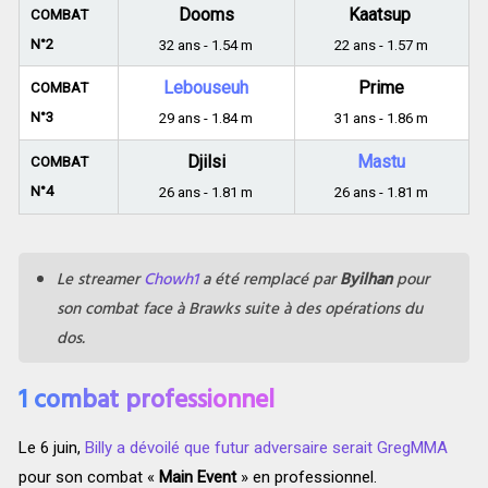
Dooms
Kaatsup
COMBAT
N°2
32 ans - 1.54 m
22 ans - 1.57 m
Lebouseuh
Prime
COMBAT
N°3
29 ans - 1.84 m
31 ans - 1.86 m
Djilsi
Mastu
COMBAT
N°4
26 ans - 1.81 m
26 ans - 1.81 m
Le streamer
Chowh1
a été remplacé par
Byilhan
pour
son combat face à Brawks suite à des opérations du
dos.
1 combat professionnel
Le 6 juin,
Billy a dévoilé que futur adversaire serait GregMMA
pour son combat «
Main Event
» en professionnel.