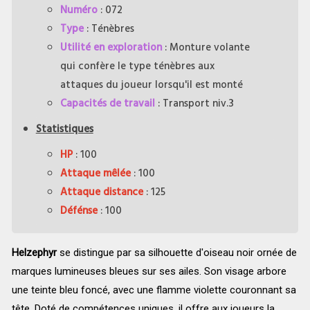
Numéro
: 072
Type
: Ténèbres
Utilité en exploration
: Monture volante
qui confère le type ténèbres aux
attaques du joueur lorsqu'il est monté
Capacités de travail
: Transport niv.3
Statistiques
HP
: 100
Attaque mêlée
: 100
Attaque distance
: 125
Défénse
: 100
Helzephyr
se distingue par sa silhouette d'oiseau noir ornée de
marques lumineuses bleues sur ses ailes. Son visage arbore
une teinte bleu foncé, avec une flamme violette couronnant sa
tête. Doté de compétences uniques, il offre aux joueurs la