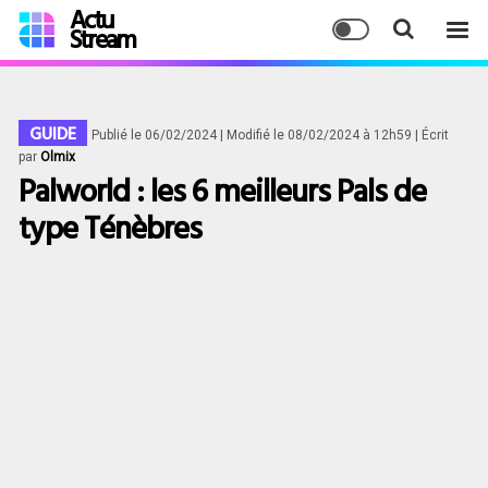
Actu
Stream
GUIDE
Publié le 06/02/2024
| Modifié le 08/02/2024 à 12h59
| Écrit
par
Olmix
Palworld : les 6 meilleurs Pals de
type Ténèbres