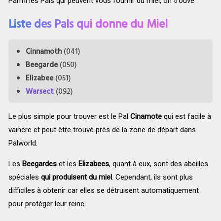
Parmi les Pals qui peuvent vous fournir du miel, on trouve :
Liste des Pals qui donne du Miel
Cinnamoth
(041)
Beegarde
(050)
Elizabee
(051)
Warsect
(092)
Le plus simple pour trouver est le Pal
Cinamote
qui est facile à
vaincre et peut être trouvé près de la zone de départ dans
Palworld.
Les
Beegardes
et les
Elizabees
, quant à eux, sont des abeilles
spéciales
qui produisent du miel
. Cependant, ils sont plus
difficiles à obtenir car elles se détruisent automatiquement
pour protéger leur reine.