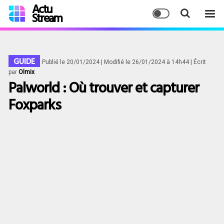
Actu
Stream
GUIDE
Publié le 20/01/2024
| Modifié le 26/01/2024 à 14h44
| Écrit
par
Olmix
Palworld : Où trouver et capturer
Foxparks