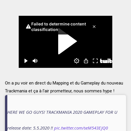
On a pu voir en direct du Mapping et du Gameplay du nouveau
Trackmania et ça à l'air prometteur, nous sommes hype !
HERE WE GO GUYS! TRACKMANIA 2020 GAMEPLAY FOR U
release date: 5.5.2020 !!
pic.twitter.com/seM543EJQ0