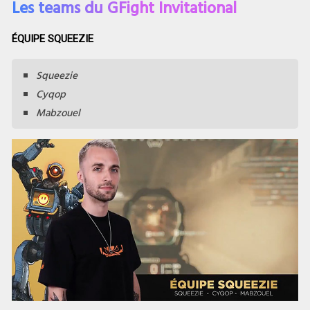
Les teams du GFight Invitational
ÉQUIPE SQUEEZIE
Squeezie
Cyqop
Mabzouel