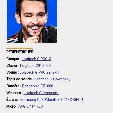
PÉRIPHÉRIQUES
Casque :
Logitech G PRO X
Clavier :
Logitech G915 TLK
Souris :
Logitech G PRO sans-fil
Tapis de souris :
Logitech G Powerplay
Caméra :
Panasonic FZ1000
Webcam :
Logitech Streamcam
Écrans :
Samsung QLEDMonittor C21FG73FQU
Micro :
AKG C414 XLS