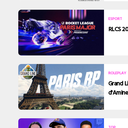
ESPORT
RLCS 202
ROLEPLAY
Grand Li
d'Amin
TOP