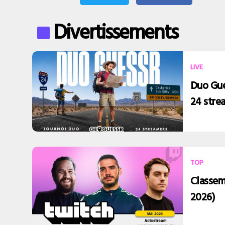
Divertissements
LIVE
Duo Gue
24 stre
TOP
Classem
2026)