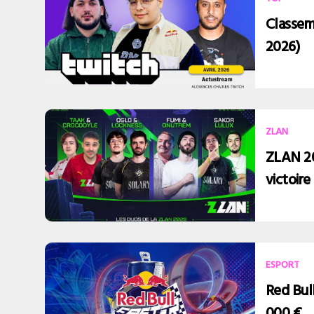
Classem
2026)
ZLAN
ZLAN 202
victoire
ESPORT
Red Bull
000 €