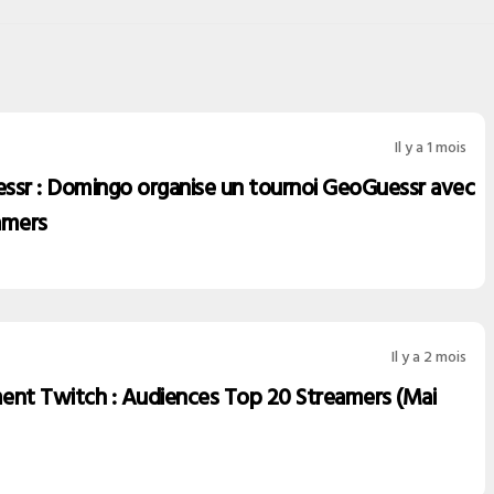
Il y a 1 mois
ssr : Domingo organise un tournoi GeoGuessr avec
amers
Il y a 2 mois
ent Twitch : Audiences Top 20 Streamers (Mai