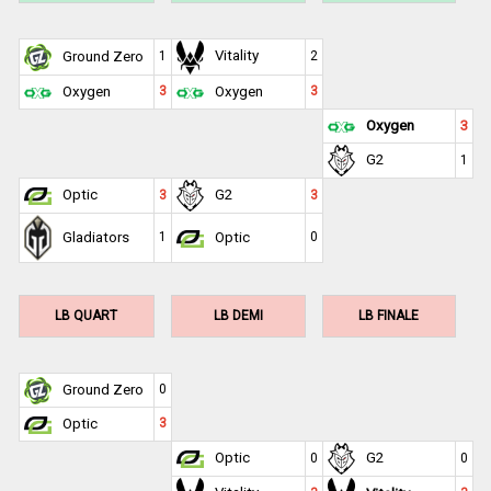
Vitality
Ground Zero
1
2
Oxygen
3
Oxygen
3
Oxygen
3
G2
1
Optic
G2
3
3
Gladiators
1
Optic
0
LB QUART
LB DEMI
LB FINALE
Ground Zero
0
Optic
3
Optic
G2
0
0