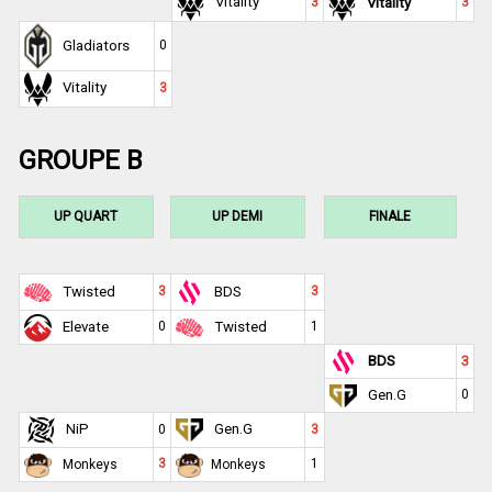
Vitality
Vitality
3
3
Gladiators
0
Vitality
3
GROUPE B
UP QUART
UP DEMI
FINALE
Twisted
3
BDS
3
Elevate
0
Twisted
1
BDS
3
Gen.G
0
NiP
Gen.G
0
3
3
1
Monkeys
Monkeys