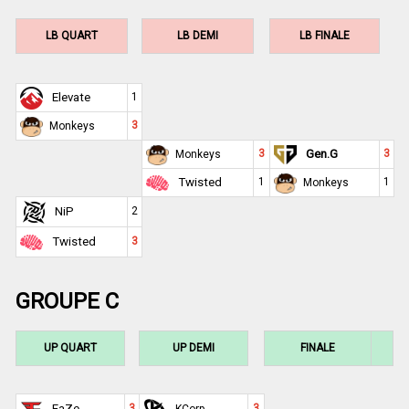
LB QUART
LB DEMI
LB FINALE
Elevate
1
3
Monkeys
3
Gen.G
3
Monkeys
Twisted
1
1
Monkeys
NiP
2
Twisted
3
GROUPE C
UP QUART
UP DEMI
FINALE
FaZe
3
3