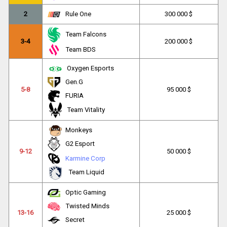
2
Rule One
300 000 $
Team Falcons
3-4
200 000 $
Team BDS
Oxygen Esports
Gen.G
5-8
95 000 $
FURIA
Team Vitality
Monkeys
G2 Esport
9-12
50 000 $
Karmine Corp
Team Liquid
Optic Gaming
Twisted Minds
13-16
25 000 $
Secret