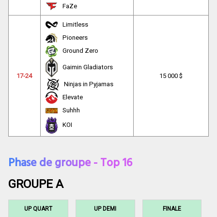
FaZe
Limitless
Pioneers
Ground Zero
Gaimin Gladiators
17-24
15 000 $
Ninjas in Pyjamas
Elevate
Suhhh
KOI
Phase de groupe - Top 16
GROUPE A
UP QUART
UP DEMI
FINALE