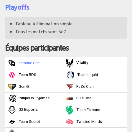
Playoffs
Tableau à élimination simple.
Tous les matchs sont Bo7.
Équipes participantes
Vitality
Karmine Corp
Team BDS
Team Liquid
Gen.G
FaZe Clan
Ninjas in Pyjamas
Rule One
G2 Esports
Team Falcons
Team Secret
Twisted Minds