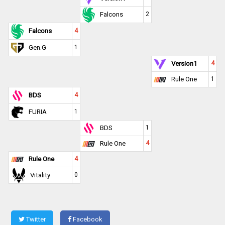
Falcons
2
Falcons
4
Gen.G
1
Version1
4
Rule One
1
BDS
4
FURIA
1
BDS
1
Rule One
4
Rule One
4
Vitality
0
Twitter
Facebook