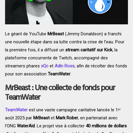
Le géant de YouTube
MrBeast
(Jimmy Donaldson) a franchi
une nouvelle étape dans sa lutte contre la crise de l’eau. Pour
la première fois, il a diffusé un
stream caritatif sur Kick
, la
plateforme concurrente de Twitch, accompagné des
streamers phares
xQc
et
Adin Ross
, afin de récolter des fonds
pour son association
TeamWater
.
MrBeast : Une collecte de fonds pour
TeamWater
TeamWater
est une vaste campagne caritative lancée le 1ᵉʳ
août 2025 par
MrBeast
et
Mark Rober
, en partenariat avec
l’ONG
WaterAid
. Le projet vise à collecter
40 millions de dollars