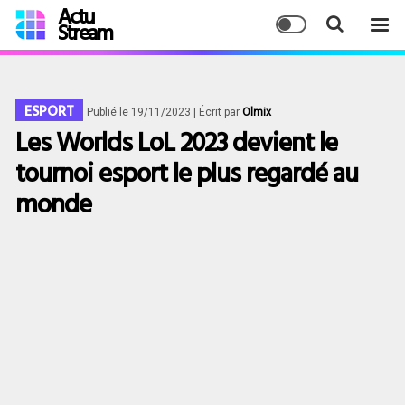
Actu
Stream
ESPORT
Publié le 19/11/2023
| Écrit par
Olmix
Les Worlds LoL 2023 devient le
tournoi esport le plus regardé au
monde