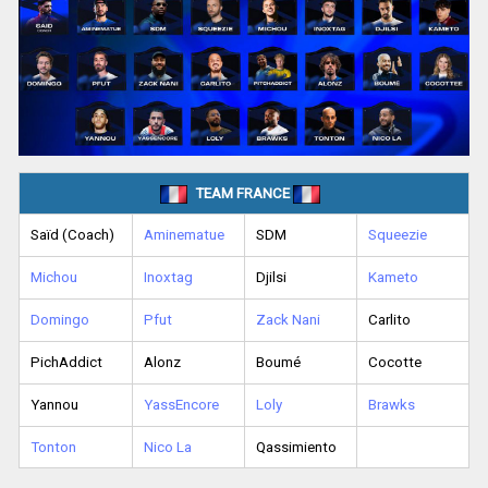
TEAM FRANCE
Saïd (Coach)
Aminematue
SDM
Squeezie
Michou
Inoxtag
Djilsi
Kameto
Domingo
Pfut
Zack Nani
Carlito
PichAddict
Alonz
Boumé
Cocotte
Yannou
YassEncore
Loly
Brawks
Tonton
Nico La
Qassimiento