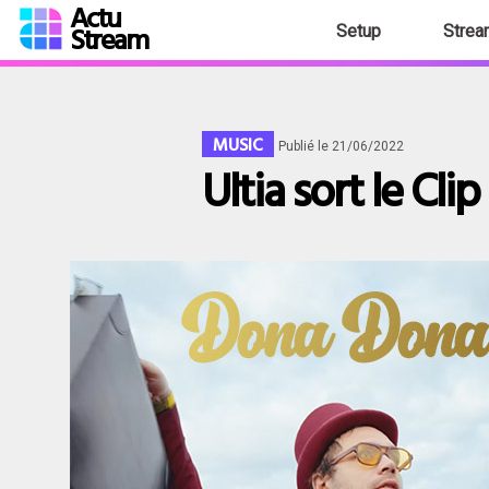
Actu
Stream
Setup
Strea
MUSIC
Publié le 21/06/2022
Ultia sort le C