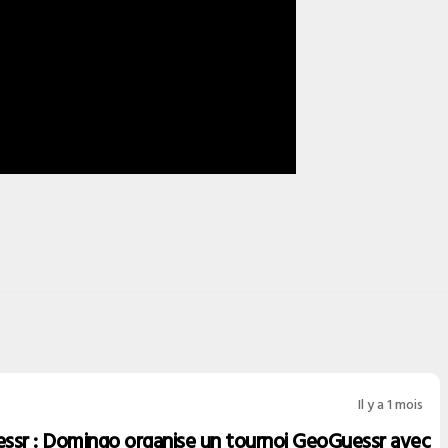
Il y a 1 mois
ssr : Domingo organise un tournoi GeoGuessr avec