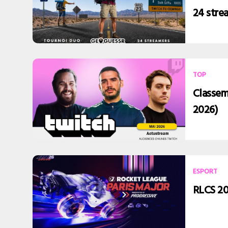
24 stre
TOP
Classem
2026)
ESPORT
RLCS 202