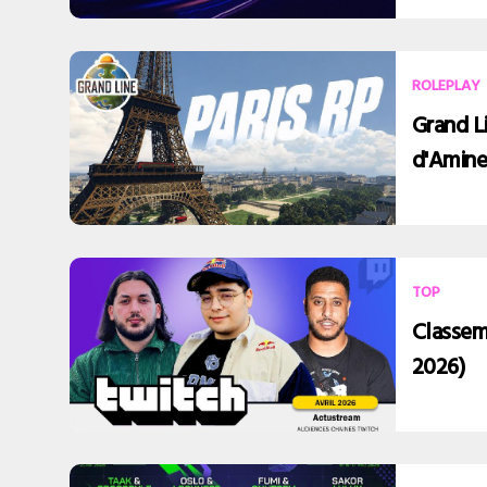
ROLEPLAY
Grand Li
d'Amin
TOP
Classem
2026)