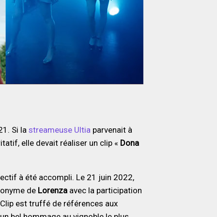
21. Si la
streameuse Ultia
parvenait à
tif, elle devait réaliser un clip «
Dona
jectif à été accompli. Le 21 juin 2022,
udonyme de
Lorenza
avec la participation
ip est truffé de références aux
t un bel hommage au vignoble le plus