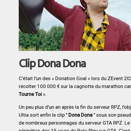
Clip Dona Dona
C'était l'un des « Donation Goal » lors du ZEvent 20
récolter 100 000 € sur la cagnotte du marathon carita
Tourne Toi
».
Un peu plus d'un an après la fin du serveur RPZ, l'ob
Ultia sort enfin le clip "
Dona Dona
" sous son pse
de nombreux personnages du serveur GTA RPZ. Le Cl
péripéties des 15 jours de Role-Play sur GTA. C'es