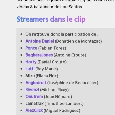
véreux & baratineur de Los Santos.
Streamers dans le clip
On retrouve donc la participation de :
Antoine Daniel
(Donatien de Montazac)
Ponce
(Fabien Torez)
BagheraJones
(Antoine Croute)
Horty
(Daniel Croute)
Lutti
(Roy Marks)
Mizu
(Ellana Elric)
Angledroit
(Joséphine de Beaucollier)
Rivenzi
(Michael Rixxy)
Onutrem
(Jean Némard)
Lamatrak
(Timothée Lambert)
AlexClick
(Miguel Rodriguez)