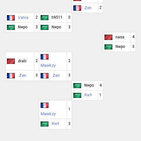
Zen
2
2
trk511
0
Vatira
Nwpo
3
Nwpo
3
nass
4
Nwpo
3
2
2
dralii
Mawkzy
Zen
3
Zen
3
Nwpo
4
Rw9
1
1
Mawkzy
Rw9
3