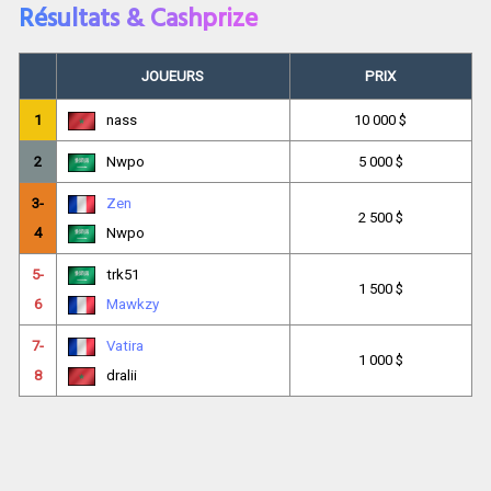
Résultats & Cashprize
JOUEURS
PRIX
1
nass
10 000 $
2
Nwpo
5 000 $
3-
Zen
2 500 $
4
Nwpo
5-
trk51
1 500 $
6
Mawkzy
7-
Vatira
1 000 $
8
dralii