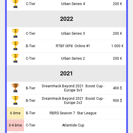
C-Tier
Urban Series 4
200 €
2022
C-Tier
Urban Series 3
200 €
B-Tier
RTBF iXPé: Online #1
1 000 €
C-Tier
Urban Series 2
200 €
2021
DreamHack Beyond 2021: Boost Cup -
B-Tier
400 $
Europe 3v3
DreamHack Beyond 2021: Boost Cup -
B-Tier
900 $
Europe 2v2
6 ème
B-Tier
RBRS Season 7: Star League
3-4 ème
C-Tier
Atlantide Cup