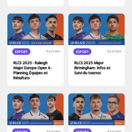
ESPORT
Il y a 1 ans
ESPORT
Il y a 1 ans
RLCS 2025 - Raleigh
RLCS 2025 Major
Major Europe Open 4 :
Birmingham : Infos et
Planning, Équipes et
Suivi du tournoi
Résultats
ESPORT
Il y a 1 ans
ESPORT
Il y a 1 ans