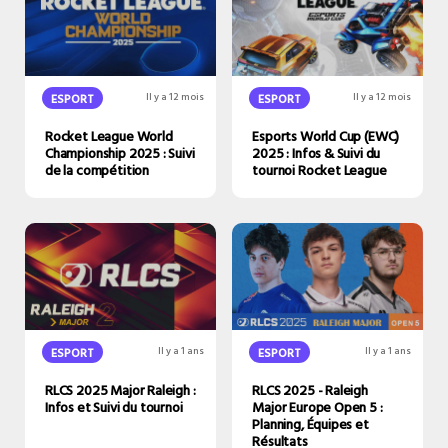
ESPORT
Il y a 12 mois
ESPORT
Il y a 12 mois
Rocket League World
Esports World Cup (EWC)
Championship 2025 : Suivi
2025 : Infos & Suivi du
de la compétition
tournoi Rocket League
ESPORT
Il y a 1 ans
ESPORT
Il y a 1 ans
RLCS 2025 Major Raleigh :
RLCS 2025 - Raleigh
Infos et Suivi du tournoi
Major Europe Open 5 :
Planning, Équipes et
Résultats