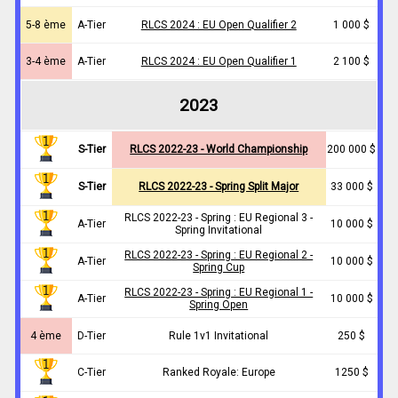
5-8 ème
A-Tier
RLCS 2024 : EU Open Qualifier 2
1 000 $
3-4 ème
A-Tier
RLCS 2024 : EU Open Qualifier 1
2 100 $
2023
S-Tier
RLCS 2022-23 - World Championship
200 000 $
S-Tier
RLCS 2022-23 - Spring Split Major
33 000 $
RLCS 2022-23 - Spring : EU Regional 3 -
A-Tier
10 000 $
Spring Invitational
RLCS 2022-23 - Spring : EU Regional 2 -
A-Tier
10 000 $
Spring Cup
RLCS 2022-23 - Spring : EU Regional 1 -
A-Tier
10 000 $
Spring Open
4 ème
D-Tier
Rule 1v1 Invitational
250 $
C-Tier
Ranked Royale: Europe
1250 $