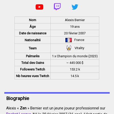
Nom
Alexis Bernier
Âge
19 ans
Date de naissance
20 février 2007
France
Nationalité
Vitality
Team
Palmarès
1 x Champion du monde (2023)
Total des Gains
~ 445 000 $
Followers Twitch
153.2 k
Nb heures vues Twitch
14.5 k
Biographie
Alexis «
Zen
» Bernier est un jeune joueur professionnel sur