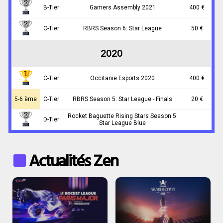
B-Tier
Gamers Assembly 2021
400 €
C-Tier
RBRS Season 6: Star League
50 €
2020
C-Tier
Occitanie Esports 2020
400 €
5-6 ème
C-Tier
RBRS Season 5: Star League - Finals
20 €
Rocket Baguette Rising Stars Season 5:
D-Tier
Star League Blue
Actualités Zen