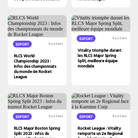
ESPORT
Il y a 3 ans
ESPORT
Il y a 3 ans
Vitality triomphe durant
les RLCS Major Spring
RLCS World
Split, meilleure équipe
Championship 2023 :
mondiale
Infos des championnats
du monde de Rocket
League
ESPORT
Il y a 3 ans
ESPORT
Il y a 3 ans
RLCS Major Boston Spring
Rocket League : Vitality
Split 2023 : Infos du
remporte un 2e Regional