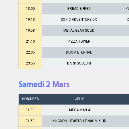
18:50
BREAD & FRED
Y
19:13
SONIC ADVENTURE DX
19:58
METAL GEAR SOLID
21:10
PIZZA TOWER
22:35
DOOM ETERNAL
23:55
DARK SOULS III
Samedi 2 Mars
HORAIRES
JEUX
01:00
MEGA MAN 4
01:50
KINGDOM HEARTS II FINAL MIX HD