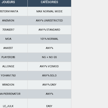
JOUEURS
CATÉGORIES
MISTERNYANTA
MAX NORMAL MODE
ANEMION
ANY% UNRESTRICTED
7ERASER7
ANY% STANDARD
MOA
101% NORMAL
ANXEST
ANY%
PLAYER28S
NG + NO GS
ALLONGE
ANY% VC3MOD
YOHAN1763
ANY% SOLO
WRADION
ANY% EASY
AN-PIERRENATOR
ANY%
LE_JULK
EASY