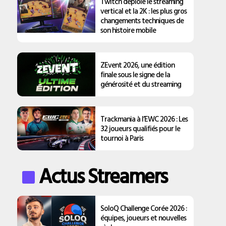
Twitch déploie le streaming
vertical et la 2K : les plus gros
changements techniques de
son histoire mobile
ZEvent 2026, une édition
finale sous le signe de la
générosité et du streaming
Trackmania à l’EWC 2026 : Les
32 joueurs qualifiés pour le
tournoi à Paris
Actus Streamers
SoloQ Challenge Corée 2026 :
équipes, joueurs et nouvelles