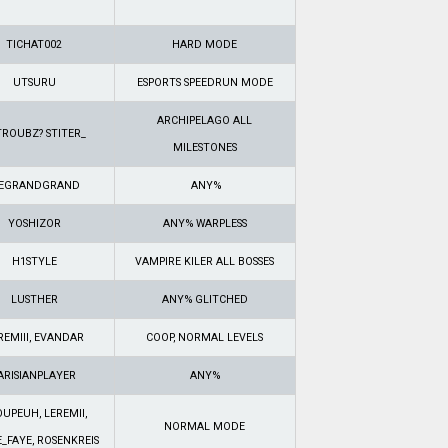
TICHAT002
HARD MODE
UTSURU
ESPORTS SPEEDRUN MODE
ARCHIPELAGO ALL
TROUBZ? STITER_
MILESTONES
EGRANDGRAND
ANY%
YOSHIZOR
ANY% WARPLESS
H1STYLE
VAMPIRE KILER ALL BOSSES
LUSTHER
ANY% GLITCHED
REMIII, EVANDAR
COOP, NORMAL LEVELS
ARISIANPLAYER
ANY%
UPEUH, LEREMII,
NORMAL MODE
_FAYE, ROSENKREIS