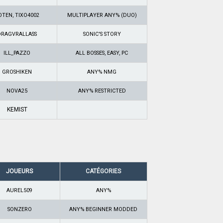
OTEN, TIXO4002
MULTIPLAYER ANY% (DUO)
DRAGVRALLASS
SONIC'S STORY
ILL_PAZZO
ALL BOSSES, EASY, PC
GROSHIKEN
ANY% NMG
NOVA25
ANY% RESTRICTED
KEMIST
JOUEURS
CATÉGORIES
AUREL509
ANY%
SONZERO
ANY% BEGINNER MODDED