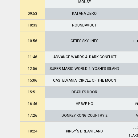
MOUSE
09:53
KATANA ZERO
10:33
ROUNDAVOUT
10:56
CITIES SKYLINES
LE
11:46
ADVANCE WARDS 4: DARK CONFLICT
L
12:56
SUPER MARIO WORLD 2: YOSHI'S ISLAND
15:06
CASTELVANIA: CIRCLE OF THE MOON
15:51
DEATH'S DOOR
16:46
HEAVE HO
LE
17:26
DONKEY KONG COUNTRY 2
P
BLO
18:24
KIRBY'S DREAM LAND
BLAKE