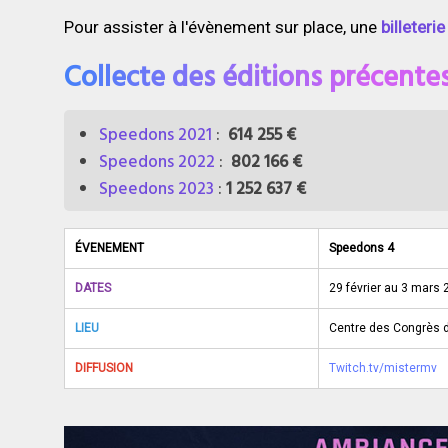
Pour assister à l'évènement sur place, une
billeteri
Collecte des éditions précente
Speedons 2021
:
614 255 €
Speedons 2022
:
802 166 €
Speedons 2023
:
1 252 637 €
ÉVENEMENT
Speedons 4
DATES
29 février au 3 mars
LIEU
Centre des Congrès 
DIFFUSION
Twitch.tv/mistermv