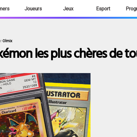
mers
Joueurs
Jeux
Esport
Prog
ar
Olmix
okémon les plus chères de to