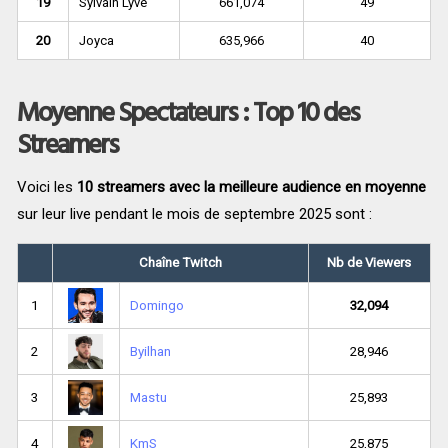
19
Sylvain Lyve
661,074
49
20
Joyca
635,966
40
Moyenne Spectateurs : Top 10 des
Streamers
Voici les
10 streamers avec la meilleure audience en moyenne
sur leur live pendant le mois de septembre 2025 sont :
Chaîne Twitch
Nb de Viewers
1
Domingo
32,094
2
Byilhan
28,946
3
Mastu
25,893
4
KmS
25,875