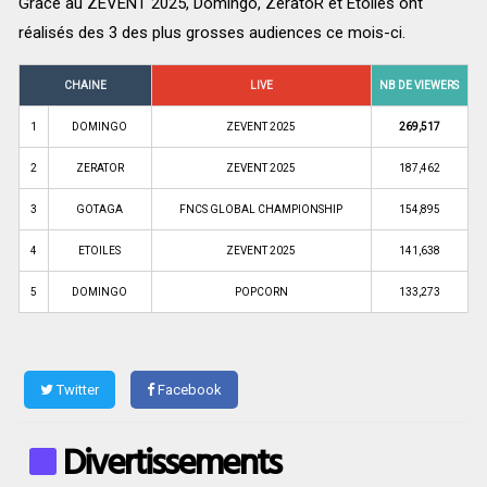
Grâce au ZEVENT 2025, Domingo, ZeratoR et Etoiles ont
réalisés des 3 des plus grosses audiences ce mois-ci.
CHAINE
LIVE
NB DE VIEWERS
1
DOMINGO
ZEVENT 2025
269,517
2
ZERATOR
ZEVENT 2025
187,462
3
GOTAGA
FNCS GLOBAL CHAMPIONSHIP
154,895
4
ETOILES
ZEVENT 2025
141,638
5
DOMINGO
POPCORN
133,273
Twitter
Facebook
Divertissements