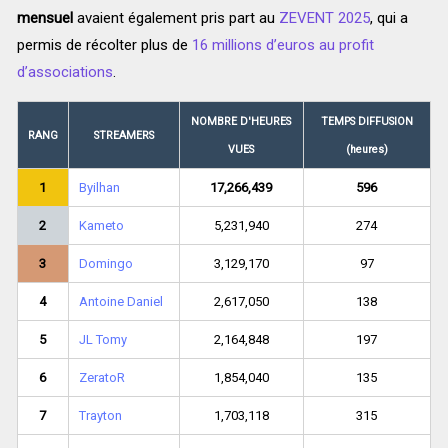
mensuel
avaient également pris part au
ZEVENT 2025
, qui a
permis de récolter plus de
16 millions d’euros au profit
d’associations
.
NOMBRE D'HEURES
TEMPS DIFFUSION
RANG
STREAMERS
VUES
(heures)
1
Byilhan
17,266,439
596
2
Kameto
5,231,940
274
3
Domingo
3,129,170
97
4
Antoine Daniel
2,617,050
138
5
JL Tomy
2,164,848
197
6
ZeratoR
1,854,040
135
7
Trayton
1,703,118
315