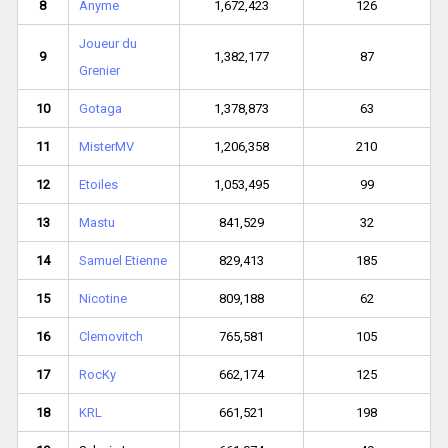
8
Anyme
1,672,423
126
Joueur du
9
1,382,177
87
Grenier
10
Gotaga
1,378,873
63
11
MisterMV
1,206,358
210
12
Etoiles
1,053,495
99
13
Mastu
841,529
32
14
Samuel Etienne
829,413
185
15
Nicotine
809,188
62
16
Clemovitch
765,581
105
17
RocKy
662,174
125
18
KRL
661,521
198