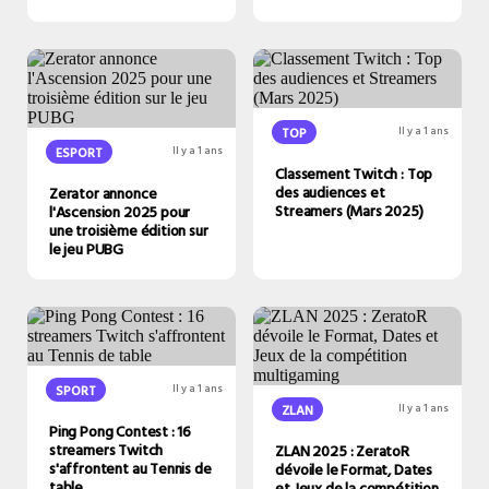
TOP
Il y a 1 ans
ESPORT
Il y a 1 ans
Classement Twitch : Top
des audiences et
Zerator annonce
Streamers (Mars 2025)
l'Ascension 2025 pour
une troisième édition sur
le jeu PUBG
SPORT
Il y a 1 ans
ZLAN
Il y a 1 ans
Ping Pong Contest : 16
streamers Twitch
ZLAN 2025 : ZeratoR
s'affrontent au Tennis de
dévoile le Format, Dates
table
et Jeux de la compétition