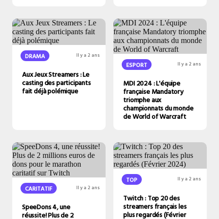
DRAMA
Il y a 2 ans
ESPORT
Il y a 2 ans
Aux Jeux Streamers : Le
casting des participants
MDI 2024 : L'équipe
fait déjà polémique
française Mandatory
triomphe aux
championnats du monde
de World of Warcraft
TOP
Il y a 2 ans
CARITATIF
Il y a 2 ans
Twitch : Top 20 des
streamers français les
SpeeDons 4, une
plus regardés (Février
réussite! Plus de 2