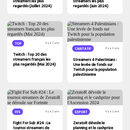
streamers les plus
streamers les plus
regardés (Juillet 2024)
regardés (Juin 2024)
TOP
Il y a 2 ans
CARITATIF
Il y a 2 ans
Twitch : Top 20 des
streamers français les
Streamers 4 Palestinians :
plus regardés (Mai 2024)
Une levée de fonds sur
Twitch pour la population
palestinienne
FFS
Il y a 2 ans
ESPORT
Il y a 2 ans
Fight For Sub #24 : Le
ZeratoR dévoile le
tournoi streamers de
planning et le cashprize