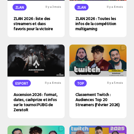
ZLAN
Il y a 3 mois
ZLAN
Il y a 4 mois
ZLAN 2026 : liste des
ZLAN 2026 : Toutes les
streamers et duos
infos de la compétition
favoris pour la victoire
multigaming
ESPORT
Il y a 4 mois
TOP
Il y a 5 mois
Ascension 2026 : format,
Classement Twitch :
dates, cashprize et infos
Audiences Top 20
sur le tournoi PUBG de
Streamers (Février 2026)
ZeratoR