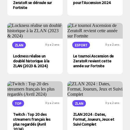
ZeratoR se déroule sur
pour l'Ascension 2024
Fortnite
ZLAN
Il y a 2 ans
ESPORT
Il y a 2 ans
Lockness réalise un
Le tournoi Ascension de
doublé historique à la
ZeratoR revient cette
ZLAN (2023 & 2024)
année sur Fortnite
TOP
Il y a 2 ans
ZLAN
Il y a 2 ans
Twitch : Top 20 des
ZLAN 2024 : Dates,
streamers français les
Format, Joueurs, Jeux et
plus regardés (Avril
Suivi Complet
2024)