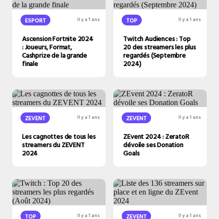
ESPORT
Il y a 1 ans
TOP
Il y a 1 ans
Ascension Fortnite 2024
Twitch Audiences : Top
: Joueurs, Format,
20 des streamers les plus
Cashprize de la grande
regardés (Septembre
finale
2024)
ZEVENT
Il y a 1 ans
ZEVENT
Il y a 1 ans
Les cagnottes de tous les
ZEvent 2024 : ZeratoR
streamers du ZEVENT
dévoile ses Donation
2024
Goals
TOP
Il y a 1 ans
ZEVENT
Il y a 1 ans