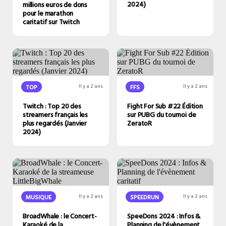
2024)
millions euros de dons
pour le marathon
caritatif sur Twitch
TOP
Il y a 2 ans
FFS
Il y a 2 ans
Twitch : Top 20 des
Fight For Sub #22 Édition
streamers français les
sur PUBG du tournoi de
plus regardés (Janvier
ZeratoR
2024)
MUSIQUE
Il y a 2 ans
SPEEDRUN
Il y a 2 ans
BroadWhale : le Concert-
SpeeDons 2024 : Infos &
Karaoké de la
Planning de l'évènement