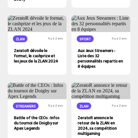
ZLAN
Il y a 2 ans
SPORT
Il y a 2 ans
ZeratoR dévoile le
Aux Jeux Streamers :
format, le cashprize et
Liste des 32
les jeux de la ZLAN 2024
personnalités repartis en
8 équipes
STREAMERS
Il y a 2 ans
ZLAN
Il y a 2 ans
Battle of the CEOs : Infos
ZeratoR annonce le
du tournoi de Doigby sur
retour de la ZLAN en
Apex Legends
2024, sa compétition
multigaming