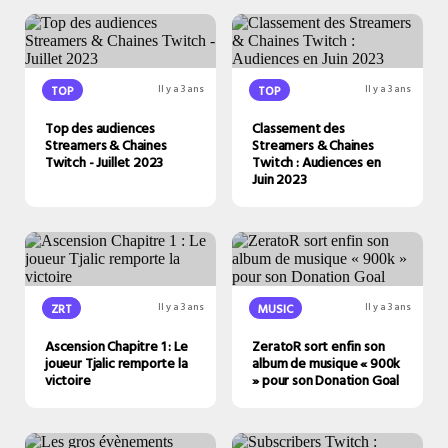
TOP
Il y a 3 ans
TOP
Il y a 3 ans
Top des audiences
Classement des
Streamers & Chaines
Streamers & Chaines
Twitch - Juillet 2023
Twitch : Audiences en
Juin 2023
ZRT
Il y a 3 ans
MUSIC
Il y a 3 ans
Ascension Chapitre 1 : Le
ZeratoR sort enfin son
joueur Tjalic remporte la
album de musique « 900k
victoire
» pour son Donation Goal