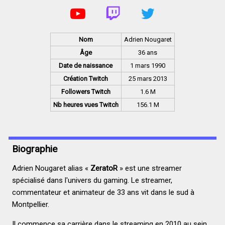
Nom
Adrien Nougaret
Âge
36 ans
Date de naissance
1 mars 1990
Création Twitch
25 mars 2013
Followers Twitch
1.6 M
Nb heures vues Twitch
156.1 M
Biographie
Adrien Nougaret alias «
ZeratoR
» est une streamer
spécialisé dans l'univers du gaming. Le streamer,
commentateur et animateur de 33 ans vit dans le sud à
Montpellier.
Il commence sa carrière dans le streaming en 2010 au sein