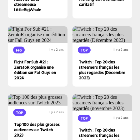
streameuse
caritatif
LittleBigWhale
FFS
Il y a 2 ans
TOP
Il y a 2 ans
Fight For Sub #21 :
Twitch : Top 20 des
ZeratoR organise une
streamers français les
édition sur Fall Guys en
plus regardés (Décembre
2024
2023)
TOP
Il y a 2 ans
TOP
Il y a 2 ans
Top 100 des plus grosses
audiences sur Twitch
Twitch : Top 20 des
2023
streamers français les