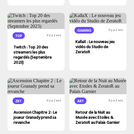
GAMING
Il y a 2 ans
TOP
Il y a 2 ans
KallaX : Le nouveau jeu
vidéo du Studio de
Twitch : Top 20 des
ZeratoR
streamers les plus
regardés (Septembre
2023)
ZRT
Il y a 2 ans
ART
Il y a 2 ans
Ascension Chapitre 2 : Le
Retour de la Nuit au
joueur Granady prend sa
Musée avec Etoiles &
revanche
ZeratoR au Palais Garnier