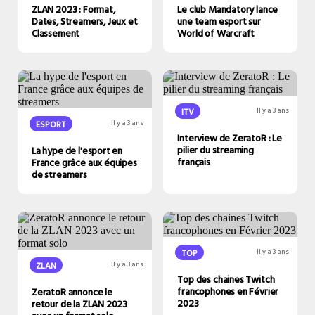
ZLAN 2023 : Format,
Le club Mandatory lance
Dates, Streamers, Jeux et
une team esport sur
Classement
World of Warcraft
ITV
Il y a 3 ans
ESPORT
Il y a 3 ans
Interview de ZeratoR : Le
pilier du streaming
La hype de l'esport en
français
France grâce aux équipes
de streamers
TOP
Il y a 3 ans
ZLAN
Il y a 3 ans
Top des chaines Twitch
francophones en Février
ZeratoR annonce le
2023
retour de la ZLAN 2023