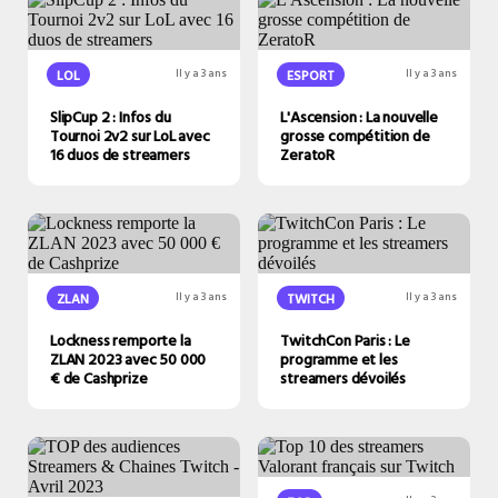
LOL
Il y a 3 ans
ESPORT
Il y a 3 ans
SlipCup 2 : Infos du
L'Ascension : La nouvelle
Tournoi 2v2 sur LoL avec
grosse compétition de
16 duos de streamers
ZeratoR
ZLAN
Il y a 3 ans
TWITCH
Il y a 3 ans
Lockness remporte la
TwitchCon Paris : Le
ZLAN 2023 avec 50 000
programme et les
€ de Cashprize
streamers dévoilés