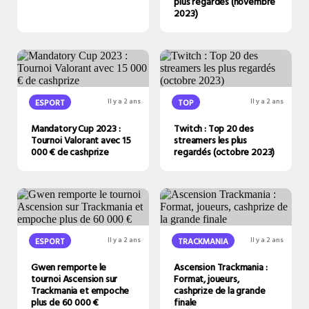
plus regardés (novembre
2023)
ESPORT
Il y a 2 ans
TOP
Il y a 2 ans
Mandatory Cup 2023 :
Twitch : Top 20 des
Tournoi Valorant avec 15
streamers les plus
000 € de cashprize
regardés (octobre 2023)
ESPORT
Il y a 2 ans
TRACKMANIA
Il y a 2 ans
Gwen remporte le
Ascension Trackmania :
tournoi Ascension sur
Format, joueurs,
Trackmania et empoche
cashprize de la grande
plus de 60 000 €
finale