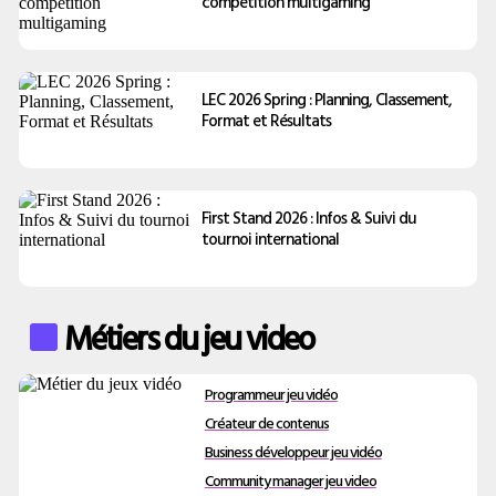
compétition multigaming
LEC 2026 Spring : Planning, Classement,
Format et Résultats
First Stand 2026 : Infos & Suivi du
tournoi international
Métiers du jeu video
Programmeur jeu vidéo
Créateur de contenus
Business développeur jeu vidéo
Community manager jeu video