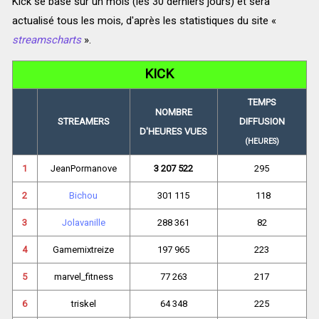
Kick se base sur un mois (les 30 derniers jours) et sera
actualisé tous les mois, d'après les statistiques du site «
streamscharts
».
KICK
TEMPS
NOMBRE
STREAMERS
DIFFUSION
D'HEURES VUES
(HEURES)
1
JeanPormanove
3 207 522
295
2
Bichou
301 115
118
3
Jolavanille
288 361
82
4
Gamemixtreize
197 965
223
5
marvel_fitness
77 263
217
6
triskel
64 348
225