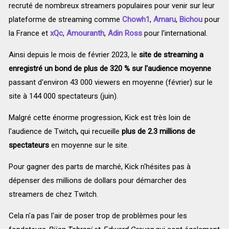
recruté de nombreux streamers populaires pour venir sur leur
plateforme de streaming comme
Chowh1
,
Amaru
,
Bichou
pour
la France et
xQc
,
Amouranth
,
Adin Ross
pour l'international.
Ainsi depuis le mois de février 2023, le
site de streaming a
enregistré un bond de plus de 320 % sur l'audience moyenne
passant d'environ 43 000 viewers en moyenne (février) sur le
site à 144 000 spectateurs (juin).
Malgré cette énorme progression, Kick est très loin de
l'audience de Twitch
,
qui recueille
plus de 2.3 millions de
spectateurs
en moyenne sur le site.
Pour gagner des parts de marché, Kick n'hésites pas à
dépenser des millions de dollars pour démarcher des
streamers de chez Twitch.
Cela n'a pas l'air de poser trop de problèmes pour les