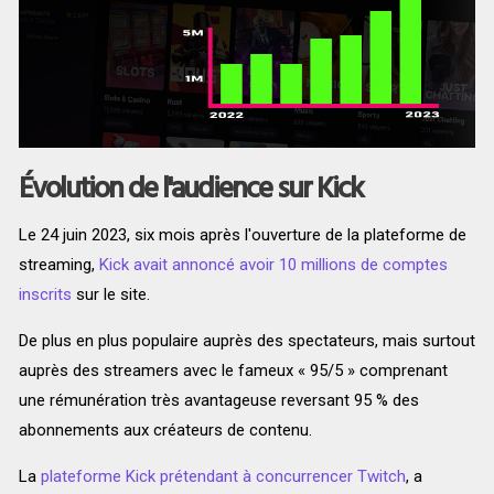
Évolution de l'audience sur Kick
Le 24 juin 2023, six mois après l'ouverture de la plateforme de
streaming,
Kick avait annoncé avoir 10 millions de comptes
inscrits
sur le site.
De plus en plus populaire auprès des spectateurs, mais surtout
auprès des streamers avec le fameux « 95/5 » comprenant
une rémunération très avantageuse reversant 95 % des
abonnements aux créateurs de contenu.
La
plateforme Kick prétendant à concurrencer Twitch
, a