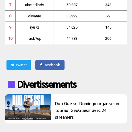
7
ahmedlndy
59 287
342
8
olivanie
55 222
72
9
ryu7z
54 625
145
10
fack7up
44 783
206
Twitter
Facebook
Divertissements
Duo Guessr : Domingo organise un
tournoi GeoGuessr avec 24
streamers