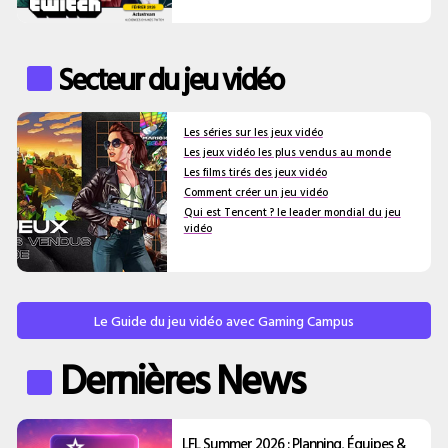
Secteur du jeu vidéo
Les séries sur les jeux vidéo
Les jeux vidéo les plus vendus au monde
Les films tirés des jeux vidéo
Comment créer un jeu vidéo
Qui est Tencent ? le leader mondial du jeu
vidéo
Le Guide du jeu vidéo avec Gaming Campus
Dernières News
LFL Summer 2026 : Planning, Équipes &