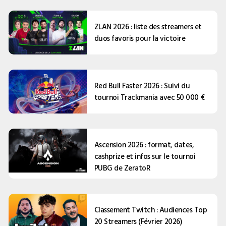
ZLAN 2026 : liste des streamers et
duos favoris pour la victoire
Red Bull Faster 2026 : Suivi du
tournoi Trackmania avec 50 000 €
Ascension 2026 : format, dates,
cashprize et infos sur le tournoi
PUBG de ZeratoR
Classement Twitch : Audiences Top
20 Streamers (Février 2026)