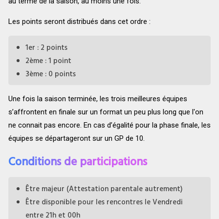
‌au‌ ‌terme‌ ‌de‌ ‌la‌ ‌saison,‌ ‌au‌ ‌moins‌ ‌une‌ fois.
Les‌ ‌points‌ ‌seront‌ ‌distribués‌ ‌dans‌ ‌cet‌ ‌ordre‌ ‌:‌
1er : 2 points
2ème : 1 point
3ème : 0 points
Une‌ ‌fois‌ ‌la‌ ‌saison‌ ‌terminée,‌ ‌les‌ ‌trois‌ ‌meilleures‌ ‌équipes‌
‌s’affrontent‌ ‌en‌ ‌finale‌ ‌sur‌ ‌un‌ ‌format‌ un peu plus long que l'on
ne connait pas encore. En‌ ‌cas‌ ‌d’égalité‌ ‌pour‌ ‌la‌ ‌phase‌ ‌finale,‌ ‌les‌
‌équipes‌ ‌se‌ ‌départageront‌ ‌sur‌ ‌un‌ ‌GP‌ ‌de‌ ‌10‌.
Conditions de participations
Être majeur (Attestation parentale autrement)
Être disponible pour les rencontres le Vendredi
entre 21h et 00h