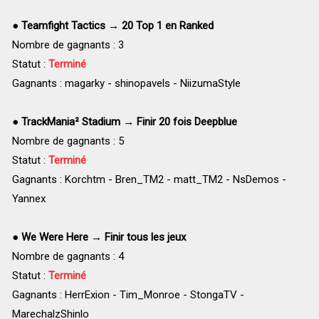
●
Teamfight Tactics → 20 Top 1 en Ranked
Nombre de gagnants : 3
Statut :
Terminé
Gagnants : magarky - shinopavels - NiizumaStyle
●
TrackMania² Stadium → Finir 20 fois Deepblue
Nombre de gagnants : 5
Statut :
Terminé
Gagnants : Korchtm - Bren_TM2 - matt_TM2 - NsDemos -
Yannex
●
We Were Here → Finir tous les jeux
Nombre de gagnants : 4
Statut :
Terminé
Gagnants : HerrExion - Tim_Monroe - StongaTV -
MarechalzShinlo