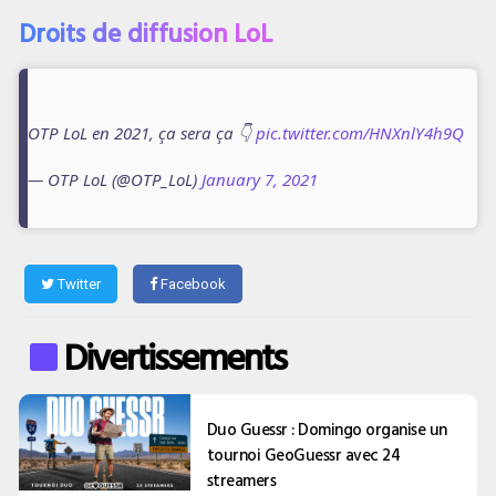
Droits de diffusion LoL
OTP LoL en 2021, ça sera ça 👇
pic.twitter.com/HNXnlY4h9Q
— OTP LoL (@OTP_LoL)
January 7, 2021
Twitter
Facebook
Divertissements
Duo Guessr : Domingo organise un
tournoi GeoGuessr avec 24
streamers