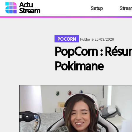
Actu
Stream
Setup
Strea
POCORN
Publié le 25/03/2020
PopCorn : Résu
Pokimane