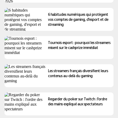
6 habitudes numériques qui protègent
vos comptes de gaming, d'esport et de
streaming
Tournois esport : pourquoi les streamers
misent sur le cashprize immédiat
Les streamers français diversifient leurs
contenus au-delà du gaming
Regarder du poker sur Twitch : l'ordre
des mains expliqué aux spectateurs