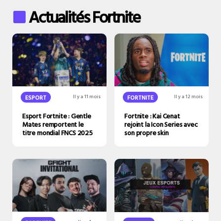
Actualités Fortnite
ESPORT
Il y a 11 mois
FORTNITE
Il y a 12 mois
Esport Fortnite : Gentle
Fortnite : Kai Cenat
Mates remportent le
rejoint la Icon Series avec
titre mondial FNCS 2025
son propre skin