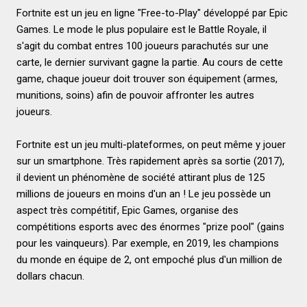
Fortnite est un jeu en ligne "Free-to-Play" développé par Epic
Games. Le mode le plus populaire est le Battle Royale, il
s'agit du combat entres 100 joueurs parachutés sur une
carte, le dernier survivant gagne la partie. Au cours de cette
game, chaque joueur doit trouver son équipement (armes,
munitions, soins) afin de pouvoir affronter les autres
joueurs.
Fortnite est un jeu multi-plateformes, on peut même y jouer
sur un smartphone. Très rapidement après sa sortie (2017),
il devient un phénomène de société attirant plus de 125
millions de joueurs en moins d'un an ! Le jeu possède un
aspect très compétitif, Epic Games, organise des
compétitions esports avec des énormes "prize pool" (gains
pour les vainqueurs). Par exemple, en 2019, les champions
du monde en équipe de 2, ont empoché plus d'un million de
dollars chacun.