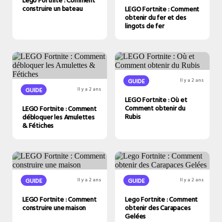
construire un bateau
LEGO Fortnite : Comment
obtenir du fer et des
lingots de fer
GUIDE
Il y a 2 ans
GUIDE
Il y a 2 ans
LEGO Fortnite : Où et
Comment obtenir du
LEGO Fortnite : Comment
Rubis
débloquer les Amulettes
& Fétiches
GUIDE
Il y a 2 ans
GUIDE
Il y a 2 ans
LEGO Fortnite : Comment
Lego Fortnite : Comment
construire une maison
obtenir des Carapaces
Gelées