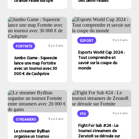
Grande Finale Europe
des demi-finales
ESPORT
Il y a 2 ans
FORTNITE
Il y a 2 ans
Esports World Cup 2024 :
Tout comprendre et
Jumbo Game : Squeezie
savoir sur la coupe du
lance une map Fortnite
monde
avec un tournoi avec 30
000 € de Cashprize
FFS
Il y a 2 ans
STREAMERS
Il y a 2 ans
Fight For Sub #24 : Le
tournoi streamers de
Le streamer Byilhan
ZeratoR se déroule sur
organise un tournoi