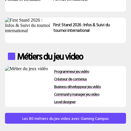
First Stand 2026 : Infos & Suivi du
tournoi international
Métiers du jeu video
Programmeur jeu vidéo
Créateur de contenus
Business développeur jeu vidéo
Community manager jeu video
Level designer
Les 80 métiers du jeu video avec Gaming Campus