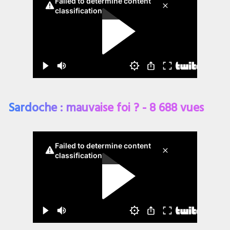
Sardoche : mauvaise foi ? - 8 688 vues