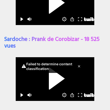
Sardoche : Prank de Corobizar - 18 525
vues