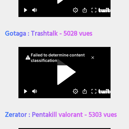
Gotaga : Trashtalk - 5028 vues
Zerator : Pentakill valorant - 5303 vues