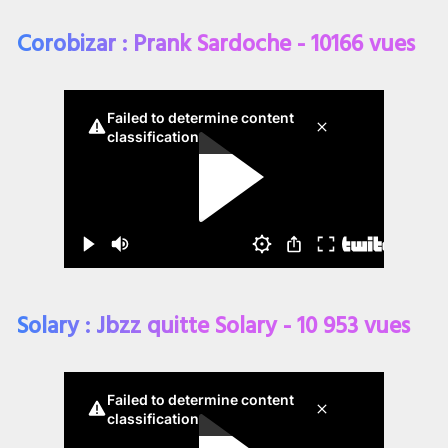
Corobizar : Prank Sardoche - 10166 vues
Solary : Jbzz quitte Solary - 10 953 vues