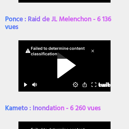
Ponce : Raid de JL Melenchon - 6 136
vues
Kameto : Inondation - 6 260 vues