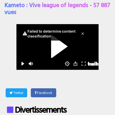
Kameto : Vive league of legends - 57 887
vues
Twitter
Facebook
Divertissements