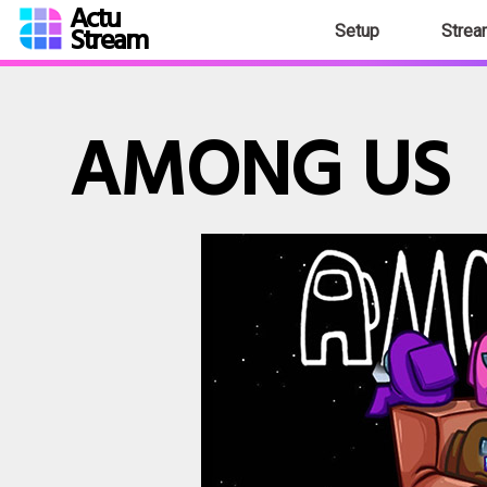
Actu
Stream
Setup
Strea
AMONG US