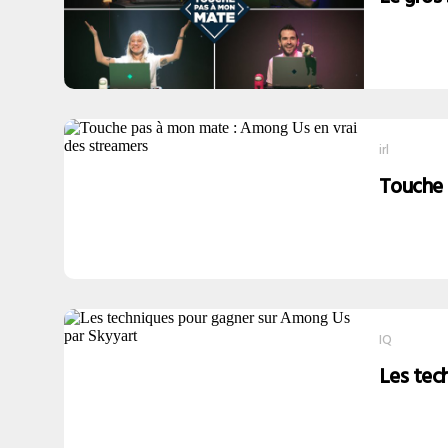
irl
Touche 
IQ
Les tec