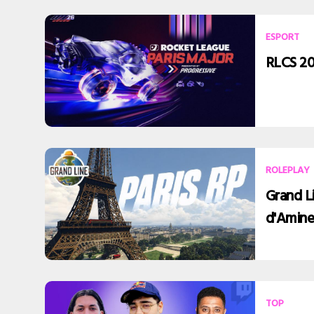
ESPORT
RLCS 202
ROLEPLAY
Grand Li
d'Amin
TOP