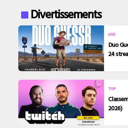
Divertissements
LIVE
Duo Gue
24 stre
TOP
Classem
2026)