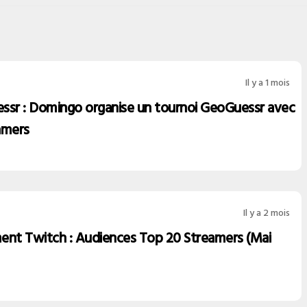
Il y a 1 mois
ssr : Domingo organise un tournoi GeoGuessr avec
amers
Il y a 2 mois
ent Twitch : Audiences Top 20 Streamers (Mai