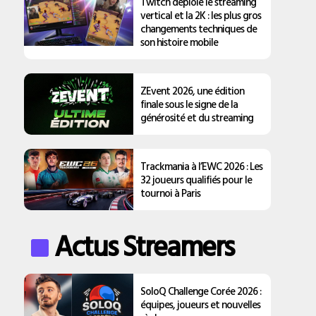
Twitch déploie le streaming
vertical et la 2K : les plus gros
changements techniques de
son histoire mobile
ZEvent 2026, une édition
finale sous le signe de la
générosité et du streaming
Trackmania à l’EWC 2026 : Les
32 joueurs qualifiés pour le
tournoi à Paris
Actus Streamers
SoloQ Challenge Corée 2026 :
équipes, joueurs et nouvelles