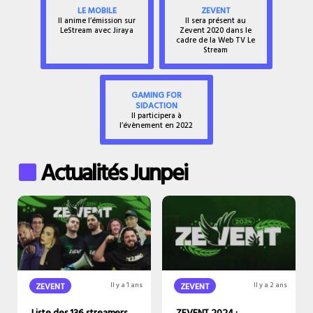
LE MOBILE
ZEVENT
Il anime l’émission sur
Il sera présent au
LeStream avec Jiraya
Zevent 2020 dans le
cadre de la Web TV Le
Stream
GAMING FOR
SIDACTION
Il participera à
l’évènement en 2022
Actualités Junpei
ZEVENT
Il y a 1 ans
ZEVENT
Il y a 2 ans
Liste des 136 streamers
ZEVENT 2024 :