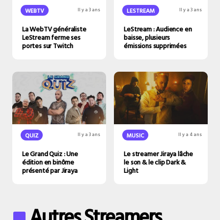
WEBTV
Il y a 3 ans
LESTREAM
Il y a 3 ans
La WebTV généraliste
LeStream : Audience en
LeStream ferme ses
baisse, plusieurs
portes sur Twitch
émissions supprimées
QUIZ
Il y a 3 ans
MUSIC
Il y a 4 ans
Le Grand Quiz : Une
Le streamer Jiraya lâche
édition en binôme
le son & le clip Dark &
présenté par Jiraya
Light
Autres Streamers