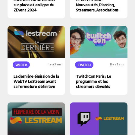
sur place et en ligne du
Nouveautés, Planning,
ZEvent 2024
Streamers, Associations
WEBTV
Il y a 3 ans
TWITCH
Il y a 3 ans
La dernière émission de la
TwitchCon Paris : Le
WebTV LeStream avant
programme et les
sa fermeture définitive
streamers dévoilés