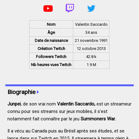
Nom
Valentin Saccardo
Âge
34 ans
Date de naissance
21 novembre 1991
Création Twitch
12 octobre 2013
Followers Twitch
42.8 k
Nb heures vues Twitch
1.9 M
Biographie
Junpei
, de son vrai nom
Valentin Saccardo,
est un streameur
connu pour ses streams sur jeux mobiles, il s'est
notamment fait connaître par le jeu
Summoners War.
Il a vécu au Canada puis au Brésil après ses études, et se
lance dans sur Twitch en 2015. Il streamera à temps plein à