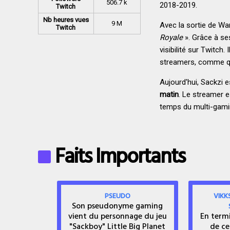
506.7 k
2018-2019.
Twitch
Nb heures vues
9 M
Avec la sortie de W
Twitch
Royale
». Grâce à s
visibilité sur Twitch
streamers, comme q
Aujourd'hui, Sackzi es
matin
. Le streamer 
temps du multi-gami
Faits Importants
PSEUDO
VIKK
Son pseudonyme gaming
vient du personnage du jeu
En term
"Sackboy" Little Big Planet
de ce