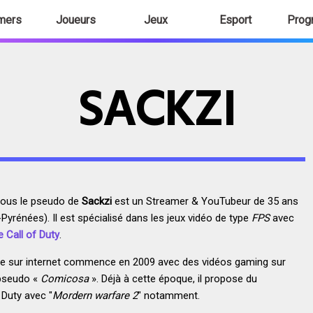
mers
Joueurs
Jeux
Esport
Prog
SACKZI
sous le pseudo de
Sackzi
est un Streamer & YouTubeur de 35 ans
Pyrénées). Il est spécialisé dans les jeux vidéo de type
FPS
avec
e Call of Duty
.
ue sur internet commence en 2009 avec des vidéos gaming sur
 pseudo «
Comicosa
». Déjà à cette époque, il propose du
 Duty avec "
Mordern warfare 2
" notamment.