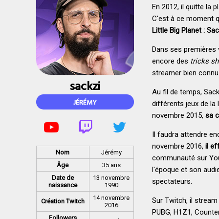
En 2012, il quitte la
C'est à ce moment q
Little Big Planet : Sa
Dans ses premières v
encore des
tricks s
streamer bien connu
sackzi
Au fil de temps, Sac
JÉRÉMY
différents jeux de l
novembre 2015,
sa c
Il faudra attendre en
novembre 2016,
il e
Nom
Jérémy
communauté sur YouTub
Âge
35 ans
l'époque et son aud
Date de
13 novembre
spectateurs.
naissance
1990
14 novembre
Sur Twitch, il stream
Création Twitch
2016
PUBG, H1Z1, Counter 
Followers