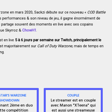
arzone en mars 2020, Sackzi débute sur ce nouveau «
COD Battle
es performances & son niveau de jeu, il gagne énormément de
. Il partage souvent des moments en live avec ses copains
ue Skyrroz &
ChowH1
.
t en live
5 à 6 jours par semaine sur Twitch, principalement le
est majoritairement sur
Call of Duty Warzone
, mais de temps en
ng.
STAR'S WARZONE
COUPLE
Le streamer est en couple
SHOWDOWN
inant 2ème en duo
avec Manon "XTeena" qui
tte compétition
est aussi une streameuse