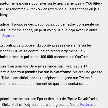
 plateforme française pour aller sur le géant américain «
YouTube
».
u'il se renomme «
Sackzi
» en référence au personnage du
jeu
ckboy
.
idéos, il propose des
frag movies
, du gameplay commenté ou
hots
. La même année, on peut voir qu'il joue déjà avec un autre
 :
Skyrroz
.
kzi continu de proposer du contenu assez diversifié sur les
a licence COD et sa communauté grandi largement. Le 25
haîne atteint le palier des 100 000 abonnés sur YouTube
.
core 1 an pour voir Jérémy se lancer sur Twitch et le 14
ffectue son tout premier live sur la plateforme
. Malgré une grosse
e, il est difficile de faire déplacer les gens sur Twitch à
ience en stream est seulement de quelques centaines de
 principalement sur des Fps et des jeux de "Battle Royale" tel que
Strike, Call of Duty ou encore une grosse période
Fortnite
en