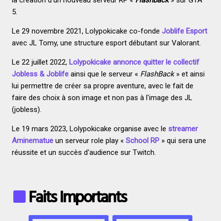
la création d'un nouveau serveur RP «
Flashback
» sur GTA
5.
Le 29 novembre 2021, Lolypokicake co-fonde
Joblife Esport
avec JL Tomy, une structure esport débutant sur Valorant.
Le 22 juillet 2022,
Lolypokicake annonce quitter le collectif
Jobless & Joblife
ainsi que le serveur «
FlashBack
» et ainsi
lui permettre de créer sa propre aventure, avec le fait de
faire des choix à son image et non pas à l'image des JL
(jobless).
Le 19 mars 2023, Lolypokicake organise avec le
streamer
Aminematue
un serveur role play «
School RP
» qui sera une
réussite et un succès d'audience sur Twitch.
Faits Importants