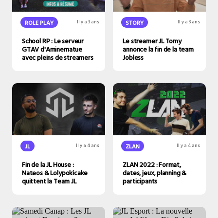
STORY
Il y a 3 ans
ROLE PLAY
Il y a 3 ans
Le streamer JL Tomy
School RP : Le serveur
annonce la fin de la team
GTAV d'Aminematue
Jobless
avec pleins de streamers
JL
Il y a 4 ans
ZLAN
Il y a 4 ans
Fin de la JL House :
ZLAN 2022 : Format,
Nateos & Lolypokicake
dates, jeux, planning &
quittent la Team JL
participants