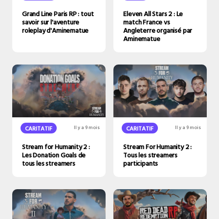
Grand Line Paris RP : tout
Eleven All Stars 2 : Le
savoir sur l'aventure
match France vs
roleplay d'Aminematue
Angleterre organisé par
Aminematue
CARITATIF
Il y a 9 mois
CARITATIF
Il y a 9 mois
Stream for Humanity 2 :
Stream For Humanity 2 :
Les Donation Goals de
Tous les streamers
tous les streamers
participants