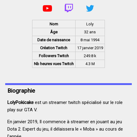
Nom
Loly
Âge
32 ans
Date de naissance
8 mai 1994
Création Twitch
17 janvier 2019
Followers Twitch
249.8 k
Nb heures vues Twitch
4.3 M
Biographie
LolyPokicake
est un streamer twitch spécialisé sur le role
play sur GTA V.
En janvier 2019, Il commence à streamer en jouant au jeu
Dota 2. Expert du jeu, il délaissera le « Moba » au cours de
l'année.