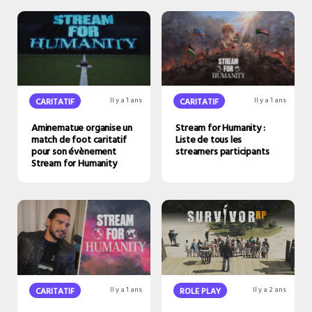
CARITATIF
Il y a 1 ans
CARITATIF
Il y a 1 ans
Aminematue organise un
Stream for Humanity :
match de foot caritatif
Liste de tous les
pour son évènement
streamers participants
Stream for Humanity
CARITATIF
Il y a 1 ans
ROLE PLAY
Il y a 2 ans