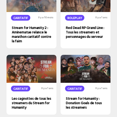
CARITATIF
Il y a 10 mois
ROLEPLAY
Il y a 1 ans
Stream for Humanity 2 :
Red Dead RP Grand Line :
Aminematue relance le
Tous les streamers et
marathon caritatif contre
personnages du serveur
la faim
CARITATIF
Il y a 1 ans
CARITATIF
Il y a 1 ans
Les cagnottes de tous les
Stream for Humanity :
streamers du Stream for
Donation Goals de tous
Humanity
les streamers