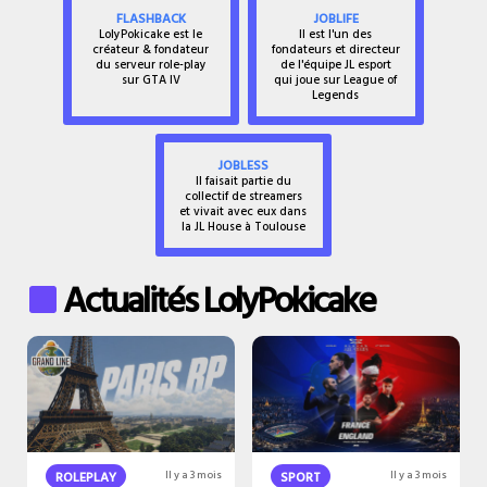
FLASHBACK
JOBLIFE
LolyPokicake est le
Il est l'un des
créateur & fondateur
fondateurs et directeur
du serveur role-play
de l'équipe JL esport
sur GTA IV
qui joue sur League of
Legends
JOBLESS
Il faisait partie du
collectif de streamers
et vivait avec eux dans
la JL House à Toulouse
Actualités LolyPokicake
ROLEPLAY
Il y a 3 mois
SPORT
Il y a 3 mois