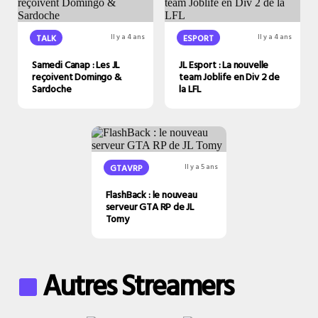
TALK
Il y a 4 ans
ESPORT
Il y a 4 ans
Samedi Canap : Les JL
JL Esport : La nouvelle
reçoivent Domingo &
team Joblife en Div 2 de
Sardoche
la LFL
GTAVRP
Il y a 5 ans
FlashBack : le nouveau
serveur GTA RP de JL
Tomy
Autres Streamers