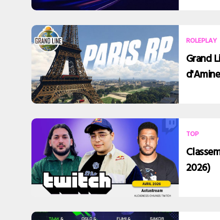
ROLEPLAY
Grand Li
d'Amin
TOP
Classem
2026)