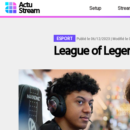
Actu
Stream
Setup
Strea
ESPORT
Publié le 06/12/2023
| Modifié l
League of Legen