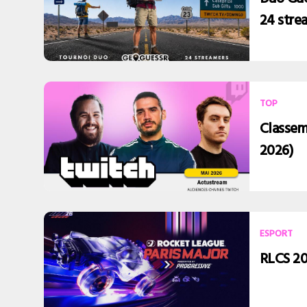
24 stre
TOP
Classem
2026)
ESPORT
RLCS 202