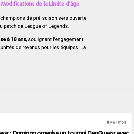
Modifications de la Limite d'âge
es champions de pré-saison sera ouverte,
eau patch de League of Legends.
sse à 18 ans
, soulignant l'engagement
tunités de revenus pour les équipes. La
Il y a 1 mois
ssr : Domingo organise un tournoi GeoGuessr avec