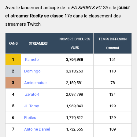
Avec le lancement anticipé de «
EA SPORTS FC 25
», le
joueur
et streamer RocKy se classe 17e
dans le classement des
streamers Twitch.
NOMBRE D'HEURES
TEMPS DIFFUSION
RANG
STREAMERS
VUES
(heures)
1
Kameto
3,764,938
151
2
Domingo
3,318,250
110
3
Aminematue
2,189,581
78
4
ZeratoR
2,097,798
134
5
JL Tomy
1,969,840
129
6
Etoiles
1,770,822
129
7
Antoine Daniel
1,732,555
109