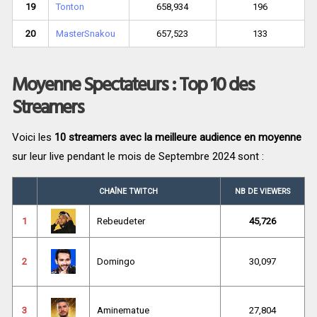
19
Tonton
658,934
196
20
MasterSnakou
657,523
133
Moyenne Spectateurs : Top 10 des
Streamers
Voici les
10 streamers avec la meilleure audience en moyenne
sur leur live pendant le mois de Septembre 2024 sont :
CHAÎNE TWITCH
NB DE VIEWERS
1
Rebeudeter
45,726
2
Domingo
30,097
3
Aminematue
27,804