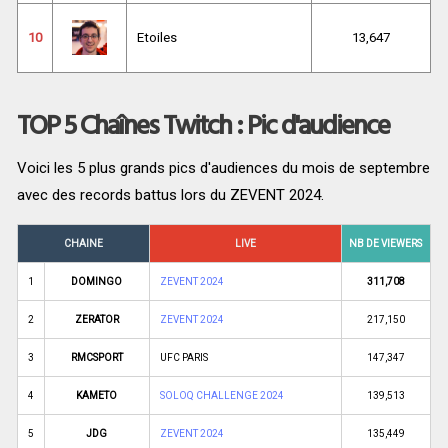
10
Etoiles
13,647
TOP 5 Chaînes Twitch : Pic d'audience
Voici les 5 plus grands pics d'audiences du mois de septembre
avec des records battus lors du ZEVENT 2024.
CHAINE
LIVE
NB DE VIEWERS
1
DOMINGO
ZEVENT 2024
311,708
2
ZERATOR
ZEVENT 2024
217,150
3
RMCSPORT
UFC PARIS
147,347
4
KAMETO
SOLOQ CHALLENGE 2024
139,513
5
JDG
ZEVENT 2024
135,449