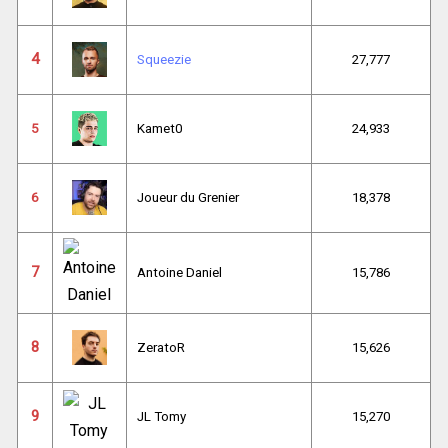
4
Squeezie
27,777
5
Kamet0
24,933
6
Joueur du Grenier
18,378
7
Antoine Daniel
15,786
8
ZeratoR
15,626
9
JL Tomy
15,270