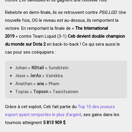
Rebelote en demi-finale, ils se retrouvent contre
PSG.LGD
. Une
nouvelle fois, OG le niveau est au-dessus, ils remportent la
victoire. En remportant la finale de «
The International
2019
»
contre
Team Liquid (3-1)
Ceb devient double champion
du monde sur Dota 2
en back-to-back ! Ce qui sera aussi le
cas pour ses coéquipiers :
Johan «
N0tail
» Sundstein
Jesse
«
JerAx
»
Vainikka
Anathan
«
ana
»
Pham
Topias
«
Topson
»
Taavitsainen
Grâce à cet exploit, Ceb fait partie du
Top 10 des joueurs
esport ayant remportés le plus d'argent
, ses gains dans les
tournois atteignent
5 813 909 $
.