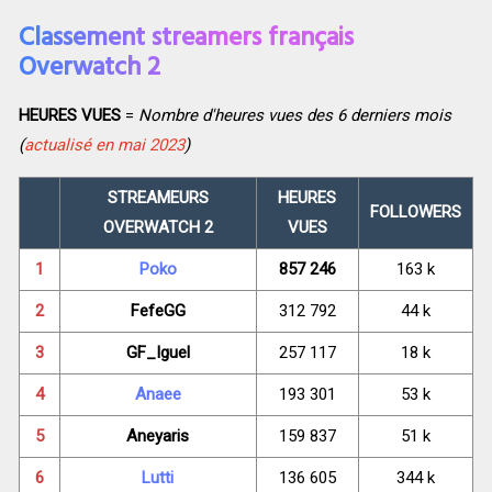
Classement streamers français
Overwatch 2
HEURES VUES
=
Nombre d'heures vues des 6 derniers mois
(
actualisé en mai 2023
)
STREAMEURS
HEURES
FOLLOWERS
OVERWATCH 2
VUES
1
Poko
857 246
163 k
2
FefeGG
312 792
44 k
3
GF_Iguel
257 117
18 k
4
Anaee
193 301
53 k
5
Aneyaris
159 837
51 k
6
Lutti
136 605
344 k