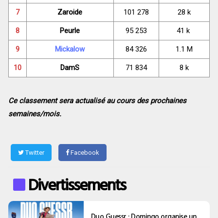
7
Zaroide
101 278
28 k
8
Peurle
95 253
41 k
9
Mickalow
84 326
1.1 M
10
DamS
71 834
8 k
Ce classement sera actualisé au cours des prochaines
semaines/mois.
Twitter
Facebook
Divertissements
Duo Guessr : Domingo organise un