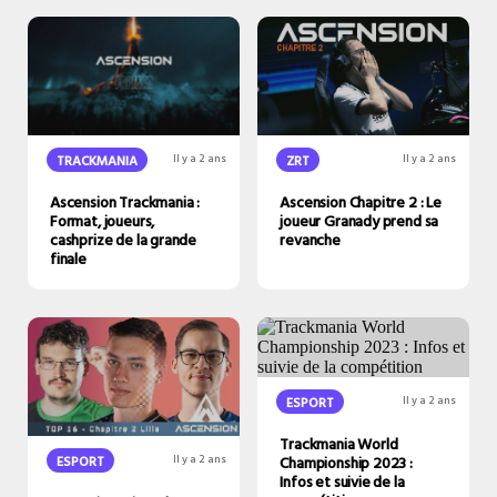
ZRT
Il y a 2 ans
TRACKMANIA
Il y a 2 ans
Ascension Chapitre 2 : Le
Ascension Trackmania :
joueur Granady prend sa
Format, joueurs,
revanche
cashprize de la grande
finale
ESPORT
Il y a 2 ans
Trackmania World
Championship 2023 :
ESPORT
Il y a 2 ans
Infos et suivie de la