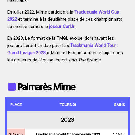
mondiaux.
En juillet 2022, Mime participe à la
Trackmania World Cup
2022
et termine à la deuxième place de ces championnats
du monde derrière le
joueur CarlJr
.
En 2023, Le format de la TMGL évolue, dorénavant les
joueurs seront en duo pour la «
Trackmania World Tour :
Grand League 2023
». Mime et Elconn sont en équipe sous
les couleurs de l'équipe esport
Into The Breach.
Palmarès Mime
PLACE
TOURNOI
GAINS
2023
3-4 ème
Trackmania World Championship 2023
1 150 €