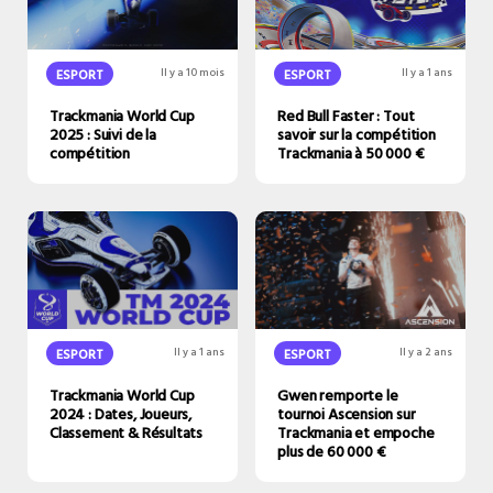
ESPORT
Il y a 10 mois
ESPORT
Il y a 1 ans
Trackmania World Cup
Red Bull Faster : Tout
2025 : Suivi de la
savoir sur la compétition
compétition
Trackmania à 50 000 €
ESPORT
Il y a 1 ans
ESPORT
Il y a 2 ans
Trackmania World Cup
Gwen remporte le
2024 : Dates, Joueurs,
tournoi Ascension sur
Classement & Résultats
Trackmania et empoche
plus de 60 000 €