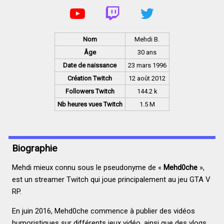
Nom
Mehdi B.
Âge
30 ans
Date de naissance
23 mars 1996
Création Twitch
12 août 2012
Followers Twitch
144.2 k
Nb heures vues Twitch
1.5 M
Biographie
Mehdi mieux connu sous le pseudonyme de «
Mehd0che
»,
est un streamer Twitch qui joue principalement au jeu GTA V
RP.
En juin 2016, Mehd0che commence à publier des vidéos
humoristiques sur différents jeux vidéo, ainsi que des vlogs,