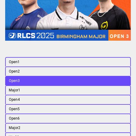
Open1
Open2
Open3
Major1
Open4
Open5
Open6
Major2