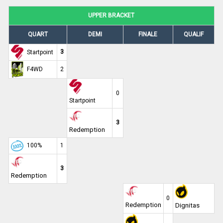
UPPER BRACKET
QUART
DEMI
FINALE
QUALIF
3
Startpoint
F4WD
2
0
Startpoint
3
Redemption
100%
1
3
Redemption
0
Redemption
Dignitas