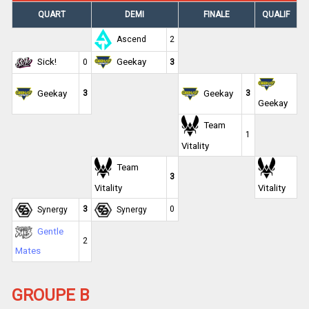
QUART
DEMI
FINALE
QUALIF
Ascend
2
Sick!
Geekay
0
3
Geekay
3
Geekay
3
Geekay
Team
1
Vitality
Team
3
Vitality
Vitality
3
0
Synergy
Synergy
Gentle
2
Mates
GROUPE B