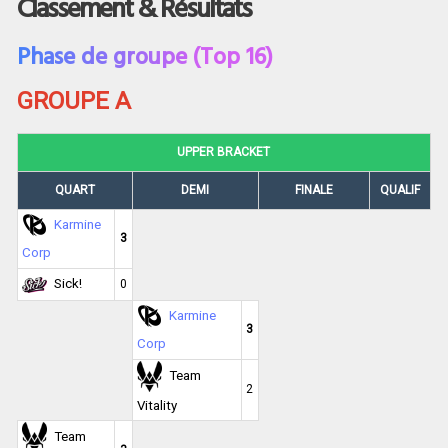
Classement & Résultats
Phase de groupe (Top 16)
GROUPE A
UPPER BRACKET
QUART
DEMI
FINALE
QUALIF
Karmine
3
Corp
Sick!
0
Karmine
3
Corp
Team
2
Vitality
Team