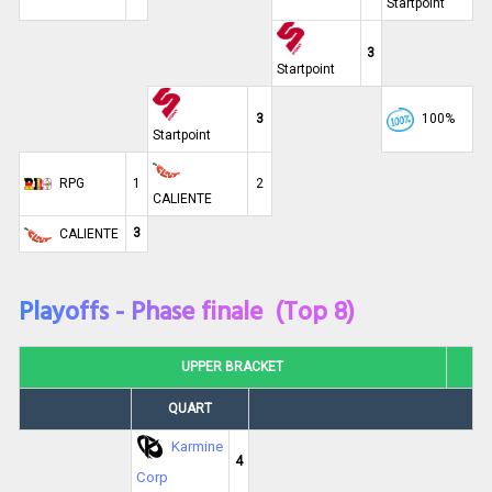
Startpoint
3
Startpoint
3
100%
Startpoint
RPG
1
2
CALIENTE
3
CALIENTE
Playoffs - Phase finale (Top 8)
UPPER BRACKET
QUART
Karmine
4
Corp