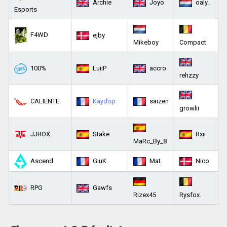
Archie
Joyo
oaly.
Esports
F4WD
ejby
Mikeboy
Compact
100%
LuiiP
accro
rehzzy
CALIENTE
Kaydop
saizen
growlii
JJROX
Stake
Rxii
MaRc_By_8
Ascend
GiuK
Mat.
Nico
RPG
Gawfs
Rizex45
Rysfox.