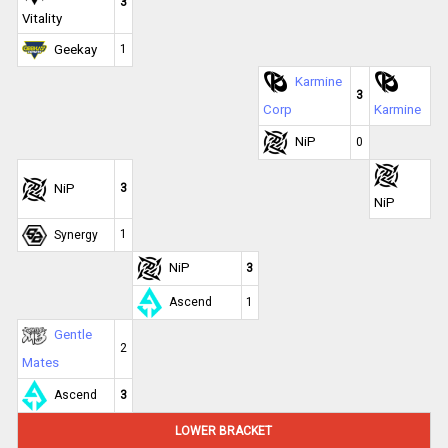
3
Vitality
Geekay
1
Karmine
3
Corp
Karmine
NiP
0
NiP
3
NiP
1
Synergy
NiP
3
Ascend
1
Gentle
2
Mates
Ascend
3
LOWER BRACKET