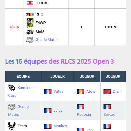
JJROX
RPG
F4WD
13-16
1
1 350 $
Sick!
Gentle Mates
Les 16 équipes des RLCS 2025 Open 3
ÉQUIPE
JOUEUR
JOUEUR
JOUEUR
Karmine
Vatira
Atow
Dralii
Corp
Gentle
Juicy
Mates
Radosin
Seikoo
Team
Monkey
Zen