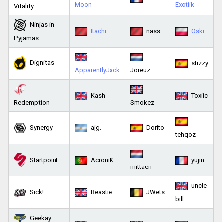
Moon
Exotiik
Vitality
Ninjas in
Itachi
nass
Oski
Pyjamas
Dignitas
stizzy
ApparentlyJack
Joreuz
Kash
Toxiic
Redemption
Smokez
Synergy
ajg.
Dorito
tehqoz
Startpoint
AcroniK.
yujin
mittaen
uncle
Sick!
Beastie
JWets
bill
Geekay