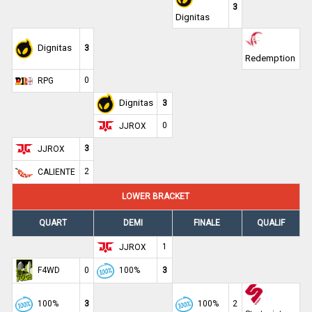
3
Dignitas
Dignitas
3
Redemption
0
RPG
Dignitas
3
0
JJROX
3
JJROX
2
CALIENTE
LOWER BRACKET
QUART
DEMI
FINALE
QUALIF
1
JJROX
F4WD
0
100%
3
100%
3
100%
2