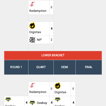
0
Redemption
4
Dignitas
NiP
2
LOWER BRACKET
ROUND 1
QUART
DEMI
FINAL
0
0
Redemption
Dignitas
4
Geekay
4
4