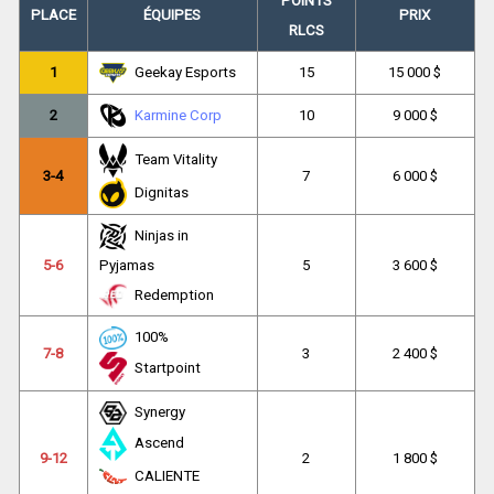
POINTS
PLACE
ÉQUIPES
PRIX
RLCS
1
Geekay Esports
15
15 000 $
2
Karmine Corp
10
9 000 $
Team Vitality
3-4
7
6 000 $
Dignitas
Ninjas in
5-6
Pyjamas
5
3 600 $
Redemption
100%
7-8
3
2 400 $
Startpoint
Synergy
Ascend
9-12
2
1 800 $
CALIENTE