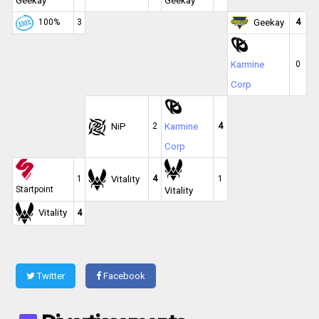
Geekay
Geekay
100%
3
Geekay
4
Karmine
0
Corp
NiP
2
Karmine
4
Corp
Vitality
1
4
1
Startpoint
Vitality
Vitality
4
Twitter
Facebook