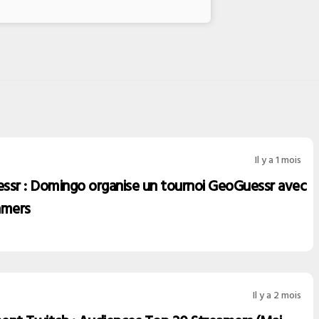
Il y a 1 mois
ssr : Domingo organise un tournoi GeoGuessr avec
amers
Il y a 2 mois