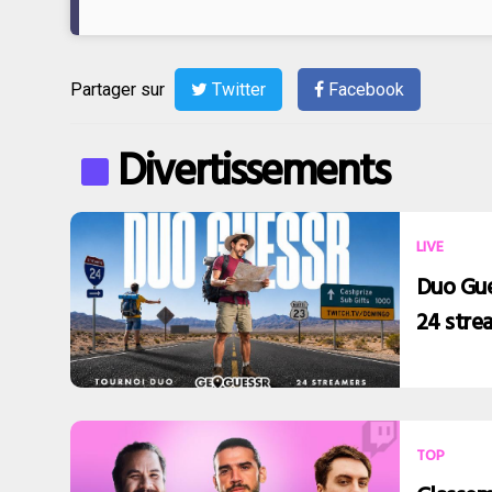
Partager sur
Twitter
Facebook
Divertissements
LIVE
Duo Gue
24 stre
TOP