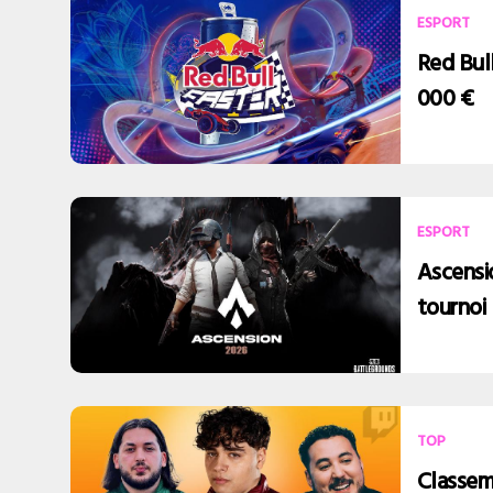
ESPORT
Red Bull
000 €
ESPORT
Ascensio
tournoi
TOP
Classem