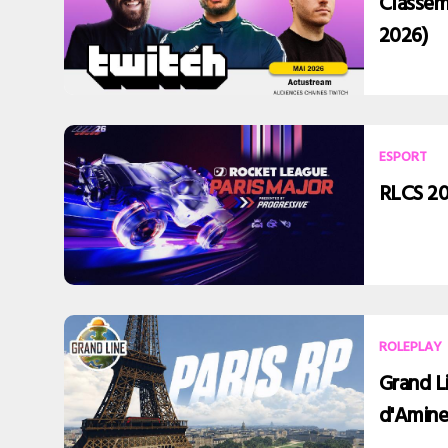
Classem
2026)
ESPORT
RLCS 202
ROLEPLAY
Grand Li
d'Amin