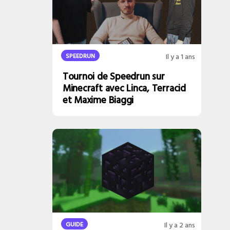
SPEEDRUN
Il y a 1 ans
Tournoi de Speedrun sur
Minecraft avec Linca, Terracid
et Maxime Biaggi
GUIDE
Il y a 2 ans