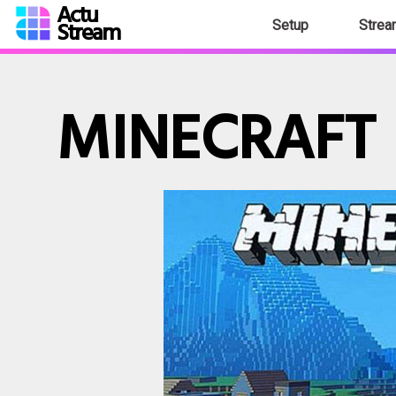
Actu
Stream
Setup
Strea
MINECRAFT