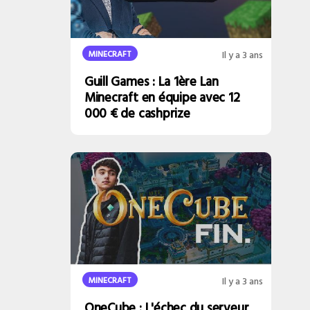
MINECRAFT
Il y a 3 ans
Guill Games : La 1ère Lan
Minecraft en équipe avec 12
000 € de cashprize
MINECRAFT
Il y a 3 ans
OneCube : L'échec du serveur