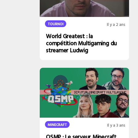
TOURNOI
Il y a 2 ans
World Greatest : la
compétition Multigaming du
streamer Ludwig
MINECRAFT
Il y a 3 ans
QSMP : Le serveur Minecraft